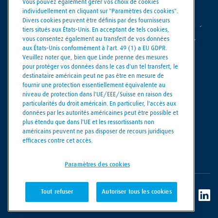
Vous pouvez également gérer vos choix de cookies
individuellement en cliquant sur "Paramètres des cookies".
Divers cookies peuvent être définis par des fournisseurs
tiers situés aux États-Unis. En acceptant de tels cookies,
vous consentez également au transfert de vos données
aux États-Unis conformément à l'art. 49 (1) a EU GDPR.
Veuillez noter que, bien que Linde prenne des mesures
pour protéger vos données dans le cas d'un tel transfert, le
destinataire américain peut ne pas être en mesure de
Making our world more productive
fournir une protection essentiellement équivalente au
niveau de protection dans l'UE/EEE/Suisse en raison des
particularités du droit américain. En particulier, l'accès aux
Paramètres des cookies
données par les autorités américaines peut être possible et
Politique de confidentialité
plus étendu que dans l'UE et les ressortissants non
américains peuvent ne pas disposer de recours juridiques
Mentions légales
efficaces contre cet accès.
Conditions d'utilisation
Paramètres des cookies
Tout refuser
Autoriser tous les cookies
© Linde PLC 2018 - 2026