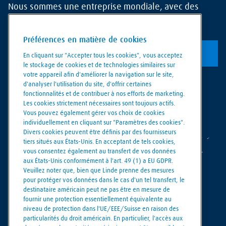
Nous sommes une entreprise mondiale, avec des
opérations couvrant plus de 80 pays.
Préférences en matière de cookies
Explorez le monde de Linde
En cliquant sur "Accepter tous les cookies", vous acceptez
le stockage de cookies et de technologies similaires sur
votre appareil afin d'améliorer la navigation sur le site,
d'analyser l'utilisation du site, d'offrir certaines
fonctionnalités et de contribuer à nos efforts de marketing.
Les cookies strictement nécessaires sont toujours actifs.
Vous pouvez également gérer vos choix de cookies
individuellement en cliquant sur "Paramètres des cookies".
Divers cookies peuvent être définis par des fournisseurs
tiers situés aux États-Unis. En acceptant de tels cookies,
vous consentez également au transfert de vos données
aux États-Unis conformément à l'art. 49 (1) a EU GDPR.
Veuillez noter que, bien que Linde prenne des mesures
pour protéger vos données dans le cas d'un tel transfert, le
destinataire américain peut ne pas être en mesure de
Making our world more productive
fournir une protection essentiellement équivalente au
niveau de protection dans l'UE/EEE/Suisse en raison des
particularités du droit américain. En particulier, l'accès aux
Paramètres des cookies