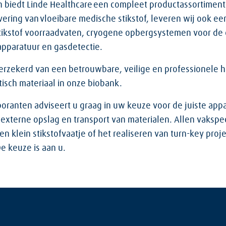
n biedt Linde Healthcare een compleet productassortime
ering van vloeibare medische stikstof, leveren wij ook ee
tikstof voorraadvaten, cryogene opbergsystemen voor de 
sapparatuur en gasdetectie.
verzekerd van een betrouwbare, veilige en professionele 
isch materiaal in onze biobank.
oranten adviseert u graag in uw keuze voor de juiste appa
externe opslag en transport van materialen. Allen vakspec
en klein stikstofvaatje of het realiseren van turn-key pro
e keuze is aan u.