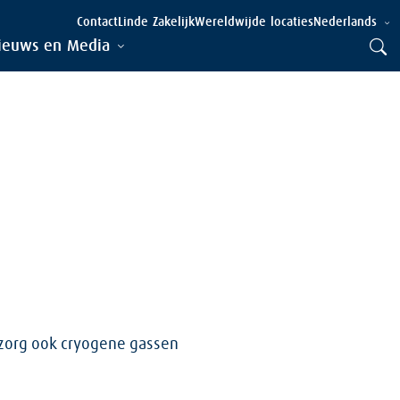
Nederlands
Contact
Linde Zakelijk
Wereldwijde locaties
ieuws en Media
szorg ook cryogene gassen